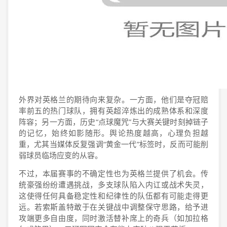
外界对英格兰的期待向来复杂。一方面，他们是夺冠赔
率前五的热门球队，拥有英超淬炼出的成熟体系和深度
阵容；另一方面，历史“点球魔咒”与大赛关键时刻掉链子
的记忆，始终如影随形。舆论热度越高，心理负担越
重，尤其当媒体反复强调“黄金一代”标签时，反而可能削
弱球员临场应变的从容。
不过，本届赛事的不确定性也为英格兰提供了机会。传
统豪强纷纷遭遇挑战，多支球队陷入内讧或战术失灵，
这使得任何具备稳定性和纪律性的队伍都有可能走得更
远。若索斯盖特敢于在关键战中调整保守思路，给予进
攻端更多自由度，同时激活替补席上的奇兵（如加拉格