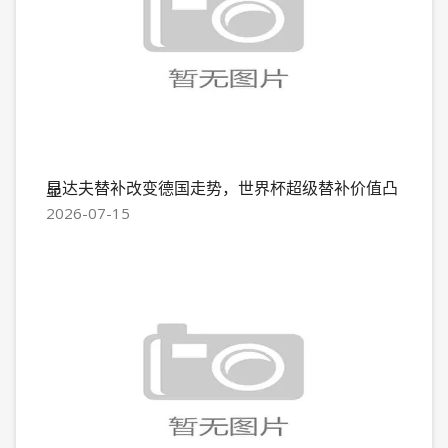
昂达夫替补改变德国走势，世界杯超级替补价值凸显
2026-07-15