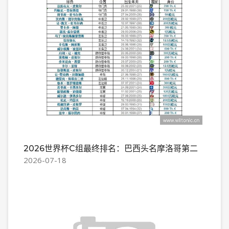
2026世界杯C组最终排名：巴西头名摩洛哥第二
2026-07-18