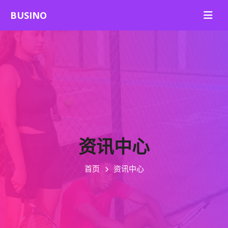
资讯中心
首页
资讯中心