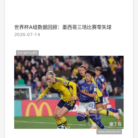
世界杯A组数据回顾：墨西哥三场比赛零失球
2026-07-14