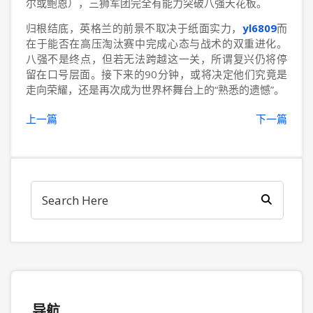
尔或鲍恩），三狮军团完全有能力突破八强天花板。
归根结底，英格兰的前景不取决于纸面实力，
yl6809
而
在于能否在高压淘汰赛中完成心态与战术的双重进化。
八强不是终点，但若无法跨越这一关，所谓复兴仍将停
留在口号层面。接下来的90分钟，或将决定他们究竟是
走向荣耀，还是再次成为世界杯舞台上的“熟悉的遗憾”。
上一篇
下一篇
导航