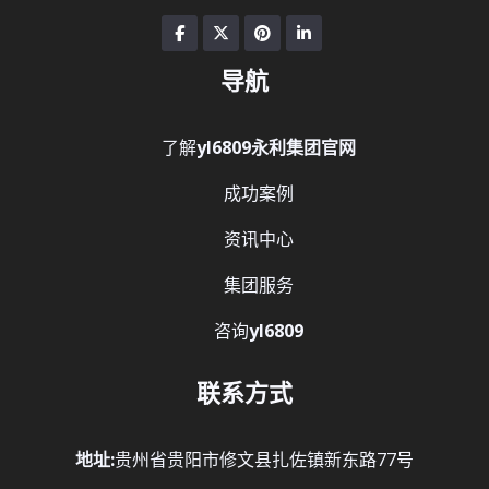
导航
了解
yl6809永利集团官网
成功案例
资讯中心
集团服务
咨询
yl6809
联系方式
地址:
贵州省贵阳市修文县扎佐镇新东路77号