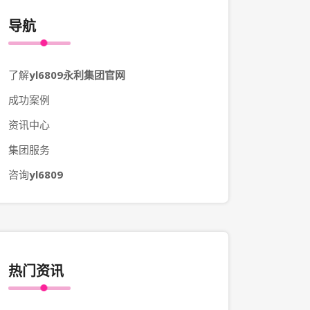
导航
了解
yl6809永利集团官网
成功案例
资讯中心
集团服务
咨询
yl6809
热门资讯