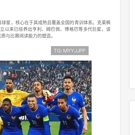
级球星，核心在于其成熟且覆盖全国的青训体系。克莱枫
成立以来已培养出亨利、姆巴佩、博格巴等多代巨星。该
素质与比赛阅读能力的塑造。