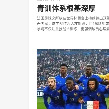
青训体系根基深厚
法国足球之所以在世界杯舞台上持续输出顶
丹国家足球学院作为人才摇篮，自1988年
学院不仅注重技战术训练，更强调球员心理