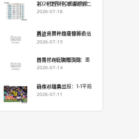
2026世界杯C组最终排名：巴西头名摩洛哥第二
2026-07-18
昂达夫替补改变德国走势，世界杯超级替补价值凸显
2026-07-15
世界杯A组数据回顾：墨西哥三场比赛零失球
2026-07-14
日本对瑞典战报：1-1平局确保小组第二
2026-07-11