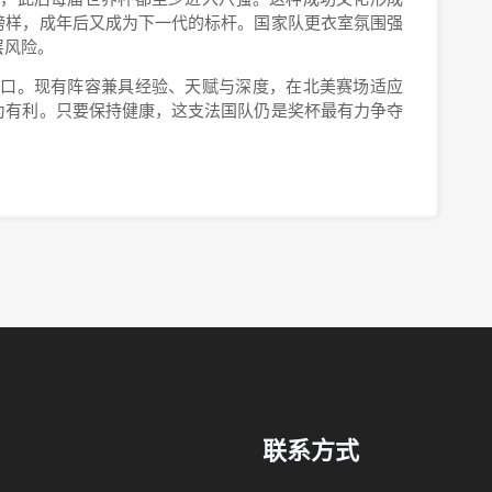
榜样，成年后又成为下一代的标杆。国家队更衣室氛围强
层风险。
窗口。现有阵容兼具经验、天赋与深度，在北美赛场适应
为有利。只要保持健康，这支法国队仍是奖杯最有力争夺
联系方式