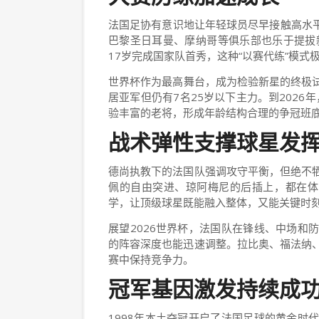
法国足协有意识地让年轻球员尽早接触高水平
巴黎圣日耳曼、摩纳哥等俱乐部也乐于提拔
17岁完成国家队首秀，这种“以赛代练”模式
世界杯作为最高舞台，成为检验新星的终极试金
居亚军但仍有7名25岁以下主力。到202
验丰富的老将，形成年龄结构合理的争冠班
战术弹性支撑球星发
德尚执教下的法国队强调攻守平衡，但绝不
佩的自由突进、琼阿梅尼的后插上，都在体
学，让顶级球星既能融入整体，又能关键时
展望2026世界杯，法国队在锋线、中场和
的阵容深度也能迅速调整。拉比奥、福法纳
赛中保持竞争力。
冠军基因激发持续成
1998年本土夺冠开启了法国足球的黄金时