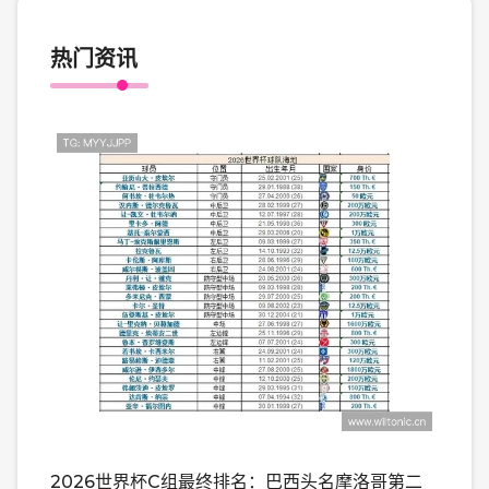
热门资讯
2026世界杯C组最终排名：巴西头名摩洛哥第二