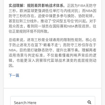
实战理解：规则差异影响战术体系
。正因为FIBA无防守
三秒，欧洲篮球更强调低位单打与内线对抗；而NBA因
防守三秒的存在，迫使中锋更多参与换防、协防轮转，
甚至拉到三分线外，推动了“空间型五号位”的兴起。对于
观众而言，看到同一球员在国际赛和NBA表现迥异，往
往正是规则环境不同所致。
总结来说，进攻三秒是全球通用的限制性规则，核心在
于防止进攻方在篮下“赖着不走”；而防守三秒仅存在于
NBA，目的是打破静态防守、提升比赛节奏。理解两者
适用场景与判定标准，不仅能看懂裁判哨声背后的逻
辑，也能更深入洞察现代篮球战术演变的底层规则动
因。
下一篇