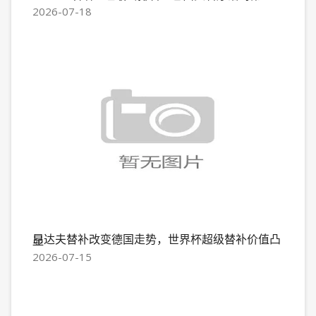
2026-07-18
昂达夫替补改变德国走势，世界杯超级替补价值凸显
2026-07-15