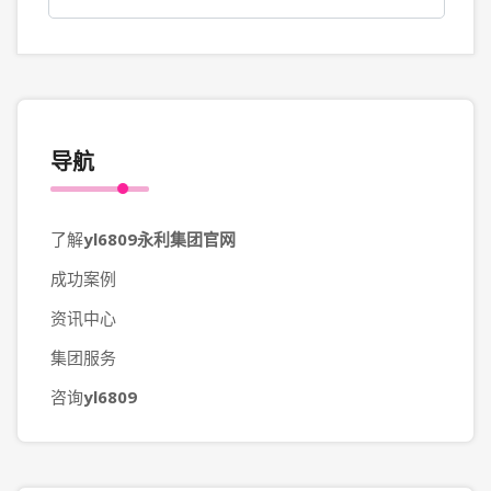
导航
了解
yl6809永利集团官网
成功案例
资讯中心
集团服务
咨询
yl6809