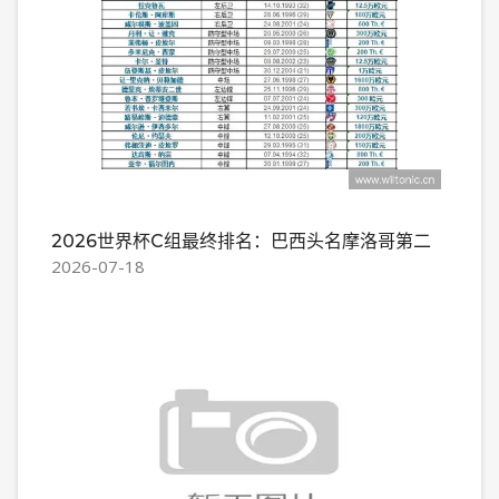
2026世界杯C组最终排名：巴西头名摩洛哥第二
2026-07-18