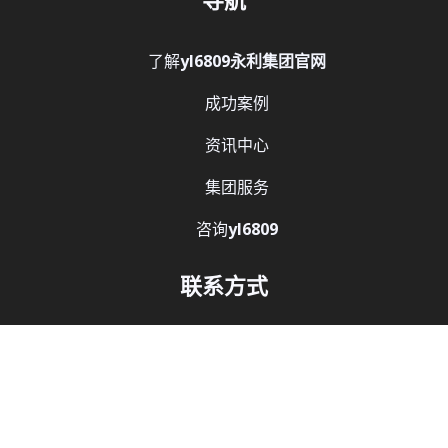
导航
了解
yl6809永利集团官网
成功案例
资讯中心
集团服务
咨询
yl6809
联系方式
地址:
贵州省贵阳市修文县扎佐镇新东路77号
电话:
17626863612
邮箱:
connective@qq.com