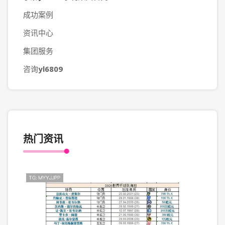
成功案例
资讯中心
集团服务
咨询
yl6809
热门资讯