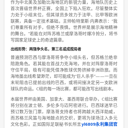
作为中北美及加勒比海地区的新锐力量，海地队历史上
首次晋级世界杯正赛，全国上下陷入狂欢。尽管整体实
力处于小组末位，但其球员多效力于法甲、比甲等欧洲
联赛，具备一定技术基础。主帅帕特里斯·内弗表示：“我
们尊重所有对手，但绝不畏惧。世界杯是展示海地精神
的舞台。”若能在对阵苏格兰或摩洛哥时爆冷抢分，将书
写国家足球史上的奇迹篇章。
出线形势：两强争头名，第三名或成搅局者
普遍预测巴西与摩洛哥将争夺小组头名，但苏格兰绝非
陪跑角色。若其能在首战力克海地，并在对阵摩洛哥时
守住平局，极有可能凭借净胜球优势挤掉非洲劲旅。而
海地虽出线希望渺茫，却可能成为“巨人杀手”——一旦在
末轮阻击已提前出线的巴西，或将间接决定另一支欧洲
球队的命运。C组的每一场比赛，都可能改写出线剧本。
本届世界杯由美国、加拿大、墨西哥联合举办，C组比赛
将分别在波士顿、多伦多与迈阿密进行。巴西球迷早已
预订数万张门票，摩洛哥支持者也将跨越大西洋助威，
而苏格兰风笛与海地鼓点的交织，更将为球场注入多元
文化色彩。正如国际足联秘书长所言
yl6809永利集团官