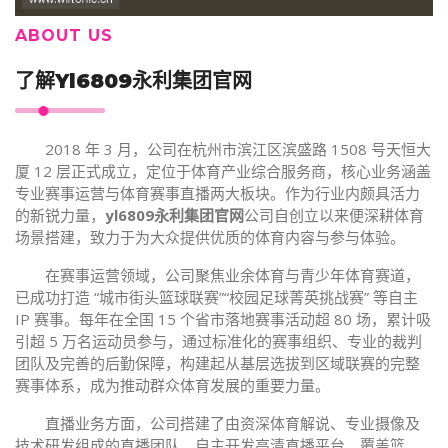
ABOUT US
了解
Yl6809永利集团官网
2018 年 3 月，公司在杭州市滨江区滨盛路 1508 号天恒大
厦 12 层正式成立，定位于体育产业综合服务商，核心业务涵盖
专业赛事运营与体育赛事直播两大板块。作为行业内颇具活力
的新锐力量，
yl6809永利集团官网
公司自创立以来便深耕体育
场景搭建，致力于为大众提供优质的体育内容与参与体验。
在赛事运营领域，公司聚焦业余体育与青少年体育赛道，
已成功打造 “城市街头篮球联赛”“校园足球菁英挑战赛” 等自主
IP 赛事。每年在全国 15 个省市落地赛事活动超 80 场，累计吸
引超 5 万名运动员参与，通过标准化的赛事组织、专业的裁判
团队及完善的后勤保障，构建起从基层选拔到区域联赛的完整
赛事体系，成为推动群众体育发展的重要力量。
直播业务方面，公司搭建了由资深体育解说、专业摄像及
技术研发组成的直播团队，自主开发高清直播平台，覆盖篮