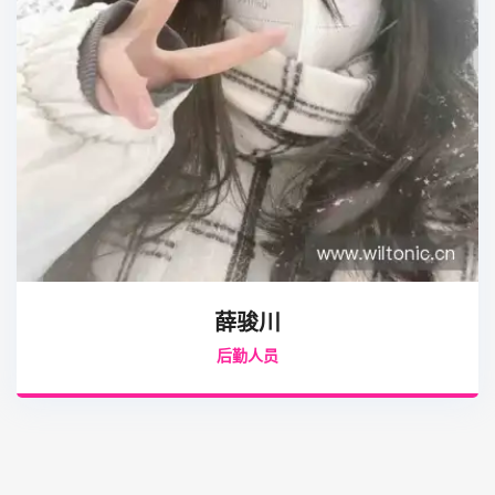
薛骏川
后勤人员